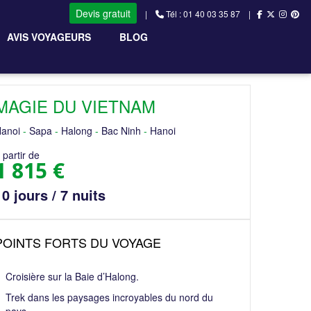
Devis gratuit
|
Tél : 01 40 03 35 87 |
AVIS VOYAGEURS
BLOG
MAGIE DU VIETNAM
anoi
-
Sapa
-
Halong
-
Bac Ninh
-
Hanoi
 partir de
1 815 €
10 jours / 7 nuits
POINTS FORTS DU VOYAGE
Croisière sur la Baie d’Halong.
Trek dans les paysages incroyables du nord du