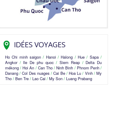
IDÉES VOYAGES
Ho Chi minh saigon
/
Hanoi
/
Halong
/
Hue
/
Sapa
/
Angkor
/
Ile De phu quoc
/
Siem Reap
/
Delta Du
mékong
/
Hoi An
/
Can Tho
/
Ninh Binh
/
Phnom Penh
/
Danang
/
Col Des nuages
/
Cai Be
/
Hoa Lu
/
Vinh
/
My
Tho
/
Ben Tre
/
Lao Cai
/
My Son
/
Luang Prabang