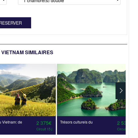
 VIETNAM SIMILAIRES
 Vietnam: de
2 375€
Trésors culturels du
2 530€
Circuit 15 j
Circuit 13 j