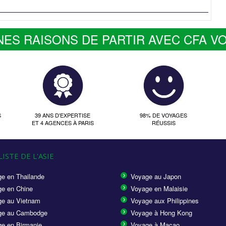
NES RAISONS DE PARTIR AVEC CFA V
S
39 ANS D'EXPERTISE
98% DE VOYAGES
ET 4 AGENCES À PARIS
RÉUSSIS
ISTE DE L'ASIE
e en Thailande
Voyage au Japon
e en Chine
Voyage en Malaisie
e au Vietnam
Voyage aux Philippines
ge au Cambodge
Voyage à Hong Kong
e en Birmanie
Voyage à Macao