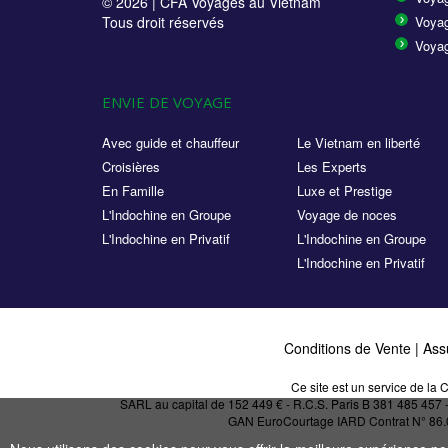
© 2026 |
CFA Voyages au Vietnam
Tous droit réservés
Voyag
Voyag
ENVIE DE VOYAGE
Avec guide et chauffeur
Le Vietnam en liberté
Croisières
Les Experts
En Famille
Luxe et Prestige
L'Indochine en Groupe
Voyage de noces
L'Indochine en Privatif
L'Indochine en Groupe
L'Indochine en Privatif
Conditions de Vente
|
Ass
Ce site est un service de l
SARL au capital de 152 449 € - R.C.S. Paris B 381 485 457
GAN EuroCourtage IARD Contrat N° 86.017