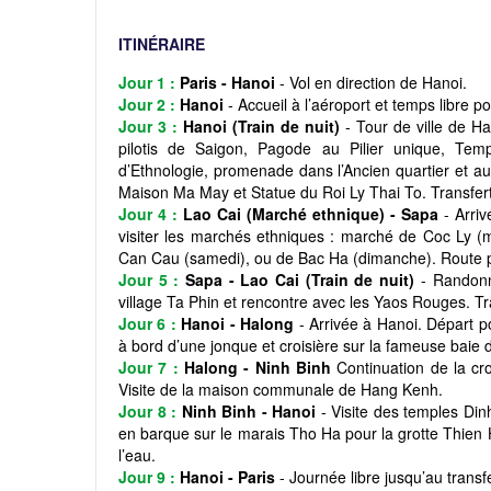
ITINÉRAIRE
Jour 1 :
Paris - Hanoi
- Vol en direction de Hanoi.
Jour 2 :
Hanoi
- Accueil à l’aéroport et temps libre
Jour 3 :
Hanoi (Train de nuit)
- Tour de ville de H
pilotis de Saigon, Pagode au Pilier unique, Te
d’Ethnologie, promenade dans l’Ancien quartier et 
Maison Ma May et Statue du Roi Ly Thai To. Transfert 
Jour 4 :
Lao Cai (Marché ethnique) - Sapa
- Arri
visiter les marchés ethniques : marché de Coc Ly (
Can Cau (samedi), ou de Bac Ha (dimanche). Route 
Jour 5 :
Sapa - Lao Cai (Train de nuit)
- Randonné
village Ta Phin et rencontre avec les Yaos Rouges. Tra
Jour 6 :
Hanoi - Halong
- Arrivée à Hanoi. Départ 
à bord d’une jonque et croisière sur la fameuse baie d
Jour 7 :
Halong - Ninh Binh
Continuation de la cr
Visite de la maison communale de Hang Kenh.
Jour 8 :
Ninh Binh - Hanoi
- Visite des temples Din
en barque sur le marais Tho Ha pour la grotte Thien 
l’eau.
Jour 9 :
Hanoi - Paris
- Journée libre jusqu’au transf