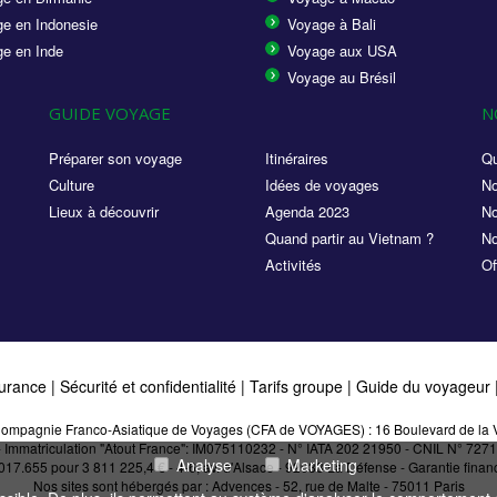
e en Indonesie
Voyage à Bali
e en Inde
Voyage aux USA
Voyage au Brésil
GUIDE VOYAGE
N
Préparer son voyage
Itinéraires
Qu
Culture
Idées de voyages
No
Lieux à découvrir
Agenda 2023
No
Quand partir au Vietnam ?
No
Activités
Of
urance
|
Sécurité et confidentialité
|
Tarifs groupe
|
Guide du voyageur
a Compagnie Franco-Asiatique de Voyages (CFA de VOYAGES) : 16 Boulevard de la V
 - Immatriculation "Atout France": IM075110232 - N° IATA 202 21950 - CNIL N° 7
Analyse
Marketing
.655 pour 3 811 225,4 € - 4-6, av. d'Alsace - 92033 La Défense - Garantie financi
Nos sites sont hébergés par :
Advences - 52, rue de Malte - 75011 Paris