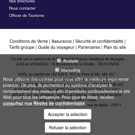
Nos Brochures
Nous contacter
Offices de Tourisme
Conditions de Vente
|
Assurance
|
Sécurité et confidentialité
|
Tarifs groupe
|
Guide du voyageur
|
Partenaires
|
Plan du site
Ce site est un service de la Compagnie Franco-Asiatique de Voyages
Analyse
(CFA de VOYAGES) : 16 Boulevard de la Villette - 75019 PARIS
France
Marketing
SARL au capital de 152 449 € - R.C.S. Paris B 381 485 457 -
Nous utilisons des cookies pour vous offrir la meilleure expérience
Immatriculation "Atout France": IM075110232 - N° IATA 202 21950 -
CNIL N° 727146 - N° de TVA intracommunautaire FR 40 381 485 457
possible. De plus, ils permettent au système d'analyser le
RCP GAN EuroCourtage IARD Contrat N° 86.017.655 pour 3 811
comportement des visiteurs afin d'améliorer continuellement le site
225,4 € - 4-6, av. d'Alsace - 92033 La Défense - Garantie financière :
Web pour tous les utilisateurs. Pour plus de détail, Veuillez
APS - 15, rue Carnot - 75017 Paris
consultez nos Règles de confidentialité
.
Nos sites sont hébergés par :
Advences - 52, rue de Malte - 75011
Paris
Accepter la sélection
Refuser la sélection