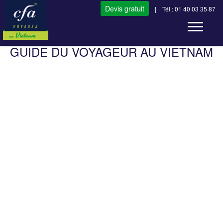
Devis gratuit
| Tél : 01 40 03 35 87
Toggle n
GUIDE DU VOYAGEUR AU VIETNAM