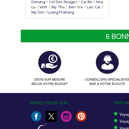
Danang
/
Col Des Nuages
/
Cai Be
/
Hoa
Lu
/
Vinh
/
My Tho
/
Ben Tre
/
Lao Cai
/
My Son
/
Luang Prabang
6 BON
DEVIS SUR MESURE
CONSEILLERS SPÉCIALISTE
SELON VOTRE BUDGET
ASIE À VOTRE ÉCOUTE
SUIVEZ-NOUS SUR :
SPECIAL
Voyag
Voyag
Voyag