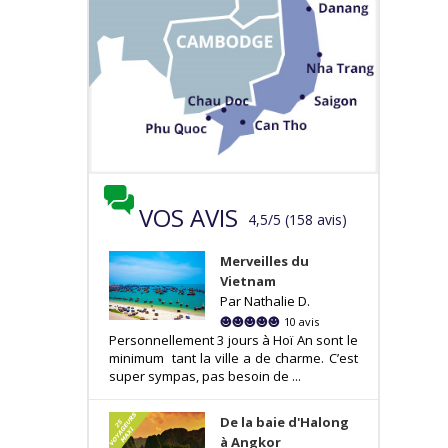
VOS AVIS
4,5
/
5
(
158
avis
)
Merveilles du
Vietnam
Par Nathalie D.
10 avis
Personnellement 3 jours à Hoï An sont le
minimum tant la ville a de charme. C’est
super sympas, pas besoin de ...
De la baie d'Halong
à Angkor