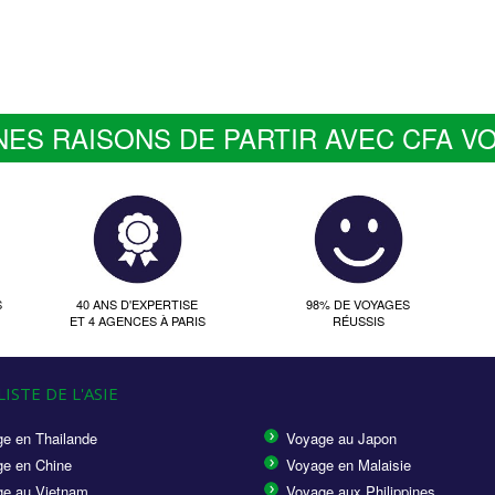
NES RAISONS DE PARTIR AVEC CFA V
S
40 ANS D'EXPERTISE
98% DE VOYAGES
ET 4 AGENCES À PARIS
RÉUSSIS
ISTE DE L'ASIE
e en Thailande
Voyage au Japon
e en Chine
Voyage en Malaisie
e au Vietnam
Voyage aux Philippines