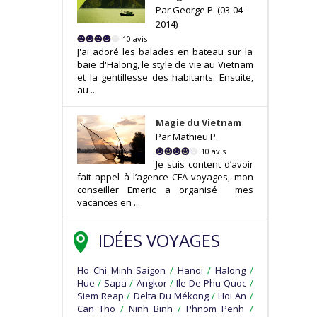
Par George P. (03-04-
2014)
10 avis
J'ai adoré les balades en bateau sur la
baie d'Halong, le style de vie au Vietnam
et la gentillesse des habitants. Ensuite,
au ...
Magie du Vietnam
Par Mathieu P.
10 avis
Je suis content d’avoir
fait appel à l’agence CFA voyages, mon
conseiller Emeric a organisé mes
vacances en ...
IDÉES VOYAGES
Ho Chi Minh Saigon
/
Hanoi
/
Halong
/
Hue
/
Sapa
/
Angkor
/
Ile De Phu Quoc
/
Siem Reap
/
Delta Du Mékong
/
Hoi An
/
Can Tho
/
Ninh Binh
/
Phnom Penh
/