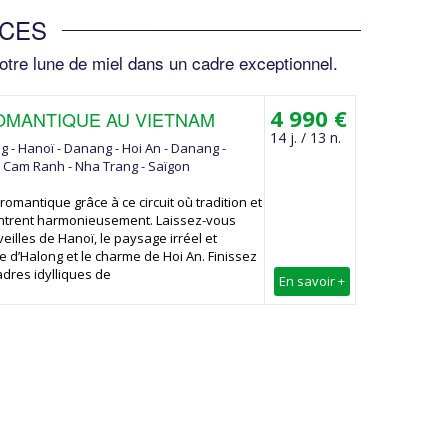
OCES
otre lune de miel dans un cadre exceptionnel.
4 990 €
OMANTIQUE AU VIETNAM
14 j. / 13 n.
g - Hanoï - Danang - Hoi An - Danang -
- Cam Ranh - Nha Trang - Saïgon
omantique grâce à ce circuit où tradition et
ntrent harmonieusement. Laissez-vous
eilles de Hanoï, le paysage irréel et
e d’Halong et le charme de Hoi An. Finissez
adres idylliques de
En savoir +