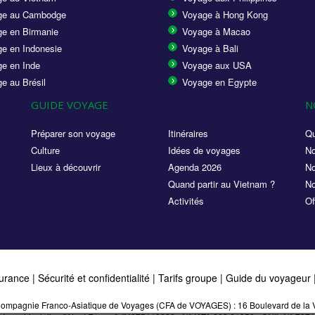
ge au Cambodge
Voyage à Hong Kong
e en Birmanie
Voyage à Macao
e en Indonesie
Voyage à Bali
e en Inde
Voyage aux USA
e au Brésil
Voyage en Egypte
GUIDE VOYAGE
N
Préparer son voyage
Itinéraires
Qu
Culture
Idées de voyages
No
Lieux à découvrir
Agenda 2026
No
Quand partir au Vietnam ?
No
Activités
Of
urance
|
Sécurité et confidentialité
|
Tarifs groupe
|
Guide du voyageur
a Compagnie Franco-Asiatique de Voyages (CFA de VOYAGES) : 16 Boulevard de la V