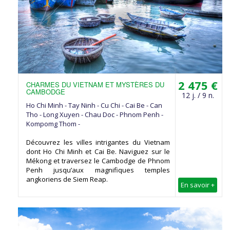
2 475 €
CHARMES DU VIETNAM ET MYSTÈRES DU
CAMBODGE
12 j. / 9 n.
Ho Chi Minh - Tay Ninh - Cu Chi - Cai Be - Can
Tho - Long Xuyen - Chau Doc - Phnom Penh -
Kompomg Thom -
Découvrez les villes intrigantes du Vietnam
dont Ho Chi Minh et Cai Be. Naviguez sur le
Mékong et traversez le Cambodge de Phnom
Penh jusqu’aux magnifiques temples
angkoriens de Siem Reap.
En savoir +