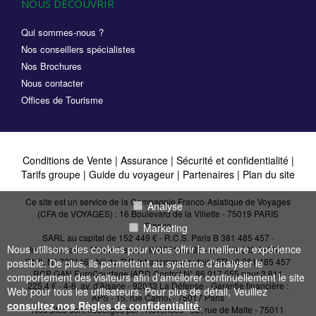
NOUS DÉCOUVRIR
Qui sommes-nous ?
Nos conseillers spécialistes
Nos Brochures
Nous contacter
Offices de Tourisme
Conditions de Vente
|
Assurance
|
Sécurité et confidentialité
|
Tarifs groupe
|
Guide du voyageur
|
Partenaires
|
Plan du site
Ce site est un service de la Compagnie Franco-Asiatique de Voyages
Analyse
(CFA de VOYAGES) : 16 Boulevard de la Villette - 75019 PARIS
France
Marketing
SARL au capital de 152 449 € - R.C.S. Paris B 381 485 457 -
Nous utilisons des cookies pour vous offrir la meilleure expérience
Immatriculation "Atout France": IM075110232 - N° IATA 202 21950 -
CNIL N° 727146 - N° de TVA intracommunautaire FR 40 381 485 457
possible. De plus, ils permettent au système d'analyser le
RCP GAN EuroCourtage IARD Contrat N° 86.017.655 pour 3 811
comportement des visiteurs afin d'améliorer continuellement le site
225,4 € - 4-6, av. d'Alsace - 92033 La Défense - Garantie financière :
Web pour tous les utilisateurs. Pour plus de détail, Veuillez
APS - 15, rue Carnot - 75017 Paris
consultez nos Règles de confidentialité
.
Nos sites sont hébergés par :
Advences - 52, rue de Malte - 75011