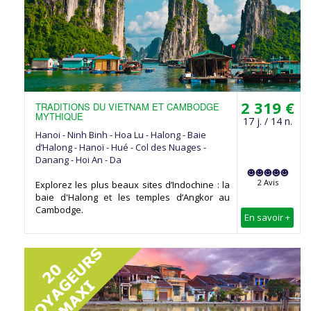
2 319 €
TRADITIONS DU VIETNAM ET CAMBODGE
MYTHIQUE
17 j. / 14 n.
Hanoi - Ninh Binh - Hoa Lu - Halong - Baie
d’Halong - Hanoï - Hué - Col des Nuages -
Danang - Hoi An - Da
2 Avis
Explorez les plus beaux sites d’Indochine : la
baie d'Halong et les temples d’Angkor au
Cambodge.
En savoir +