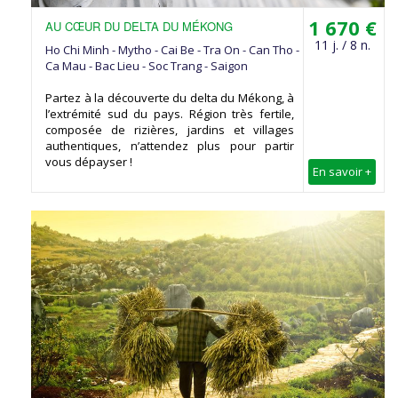
1 670 €
AU CŒUR DU DELTA DU MÉKONG
11 j. / 8 n.
Ho Chi Minh - Mytho - Cai Be - Tra On - Can Tho -
Ca Mau - Bac Lieu - Soc Trang - Saigon
Partez à la découverte du delta du Mékong, à
l’extrémité sud du pays. Région très fertile,
composée de rizières, jardins et villages
authentiques, n’attendez plus pour partir
vous dépayser !
En savoir +