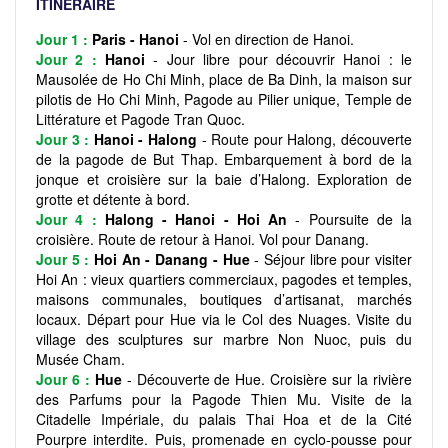
ITINÉRAIRE
Jour 1 :
Paris - Hanoi
- Vol en direction de Hanoi.
Jour 2 :
Hanoi
- Jour libre pour découvrir Hanoi : le
Mausolée de Ho Chi Minh, place de Ba Dinh, la maison sur
pilotis de Ho Chi Minh, Pagode au Pilier unique, Temple de
Littérature et Pagode Tran Quoc.
Jour 3 :
Hanoi - Halong
- Route pour Halong, découverte
de la pagode de But Thap. Embarquement à bord de la
jonque et croisière sur la baie d’Halong. Exploration de
grotte et détente à bord.
Jour 4 :
Halong - Hanoi - Hoi An
- Poursuite de la
croisière. Route de retour à Hanoi. Vol pour Danang.
Jour 5 :
Hoi An - Danang - Hue
- Séjour libre pour visiter
Hoi An : vieux quartiers commerciaux, pagodes et temples,
maisons communales, boutiques d’artisanat, marchés
locaux. Départ pour Hue via le Col des Nuages. Visite du
village des sculptures sur marbre Non Nuoc, puis du
Musée Cham.
Jour 6 :
Hue
- Découverte de Hue. Croisière sur la rivière
des Parfums pour la Pagode Thien Mu. Visite de la
Citadelle Impériale, du palais Thai Hoa et de la Cité
Pourpre interdite. Puis, promenade en cyclo-pousse pour