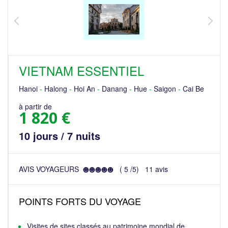
VIETNAM ESSENTIEL
Hanoi
-
Halong
-
Hoi An
-
Danang
-
Hue
-
Saigon
-
Cai Be
à partir de
1 820 €
10 jours / 7 nuits
AVIS VOYAGEURS
(
5
/
5
)
11
avis
POINTS FORTS DU VOYAGE
Visites de sites classés au patrimoine mondial de